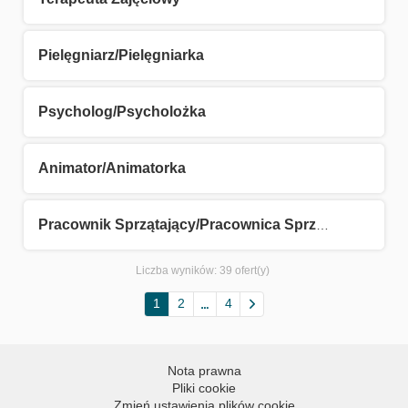
Pielęgniarz/Pielęgniarka
Psycholog/Psycholożka
Animator/Animatorka
Pracownik Sprzątający/Pracownica Sprzątająca
Liczba wyników:
39 ofert(y)
1
2
4
Nota prawna
Pliki cookie
Zmień ustawienia plików cookie