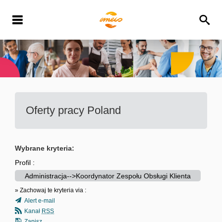
Oferty pracy
Poland
Wybrane kryteria:
Profil :
Administracja-->Koordynator Zespołu Obsługi Klienta
» Zachowaj te kryteria via :
Alert e-mail
Kanał
RSS
Zapisz