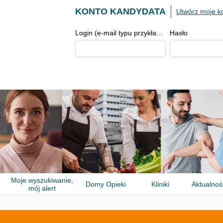
KONTO KANDYDATA
Utwórz moje k
Login (e-mail typu przykład@przykład.pl)
Hasło
Moje wyszukiwanie,
Domy Opieki
Kliniki
Aktualnoś
mój alert