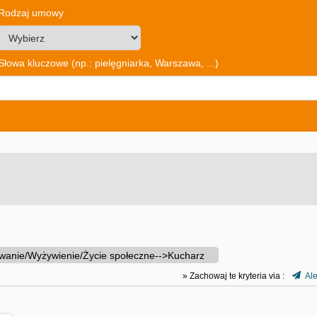
Rodzaj umowy
Słowa kluczowe
(np.: pielęgniarka, Warszawa, ...)
wanie/Wyżywienie/Życie społeczne-->Kucharz
» Zachowaj te kryteria via :
Ale