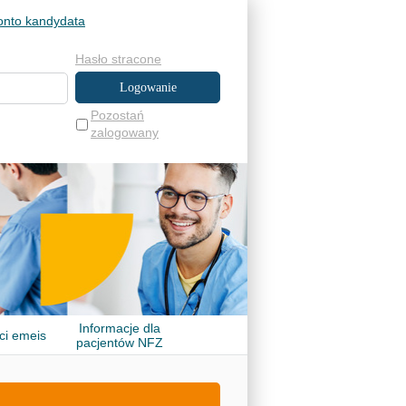
onto kandydata
Hasło stracone
Pozostań
zalogowany
Informacje dla
ci emeis
pacjentów NFZ