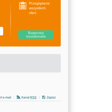
Przeglądanie
wszystkich
ofert
rt e-mail
Kanał
RSS
Zapisz