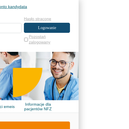
onto kandydata
Hasło stracone
Pozostań
zalogowany
Informacje dla
ci emeis
pacjentów NFZ