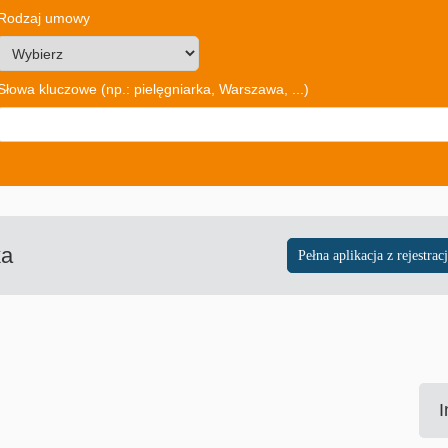
Rodzaj umowy
Słowa kluczowe
(np.: pielęgniarka, Warszawa, ...)
ka
I