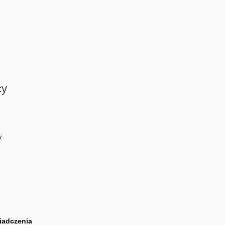
cy
w
iadczenia