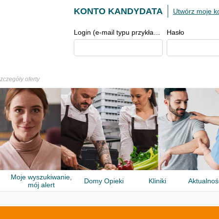
KONTO KANDYDATA
Utwórz moje k
Login (e-mail typu przykład@przykład.pl)
Hasło
zczegóły oferty
Moje wyszukiwanie,
Domy Opieki
Kliniki
Aktualnoś
mój alert