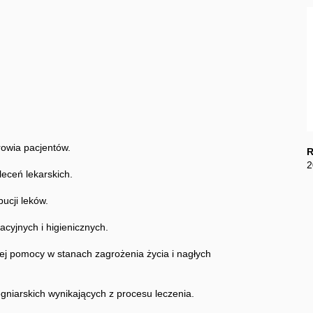
rowia pacjentów.
R
2
eceń lekarskich.
ucji leków.
cyjnych i higienicznych.
zej pomocy w stanach zagrożenia życia i nagłych
ęgniarskich wynikających z procesu leczenia.